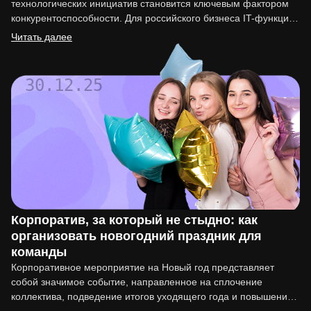
технологических инициатив становится ключевым фактором
конкурентоспособности. Для российского бизнеса IT-функция
перестала быть вспомогательной. Она напрямую влияет на
Читать далее
вывод…
30.12.25
Корпоратив, за который не стыдно: как
организовать новогодний праздник для
команды
Корпоративное мероприятие на Новый год представляет
собой значимое событие, направленное на сплочение
коллектива, подведение итогов уходящего года и повышение
мотивации сотрудников. Организация такого праздника…