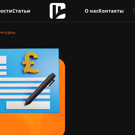
ости
Статьи
О нас
Контакты
лн в день