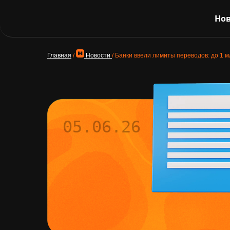
Нов
Главная
/
Новости
/
Банки ввели лимиты переводов: до 1 м
05.06.26