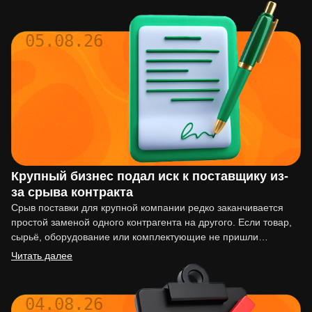
05.08.26
Крупный бизнес подал иск к поставщику из-
за срыва контракта
Срыв поставки для крупной компании редко заканчивается
простой заменой одного контрагента на другого. Если товар,
сырьё, оборудование или комплектующие не пришли
вовремя, последствия могут…
Читать далее
04.08.26