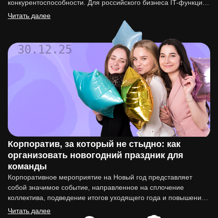
конкурентоспособности. Для российского бизнеса IT-функция
перестала быть вспомогательной. Она напрямую влияет на
Читать далее
вывод…
30.12.25
Корпоратив, за который не стыдно: как
организовать новогодний праздник для
команды
Корпоративное мероприятие на Новый год представляет
собой значимое событие, направленное на сплочение
коллектива, подведение итогов уходящего года и повышение
мотивации сотрудников. Организация такого праздника…
Читать далее