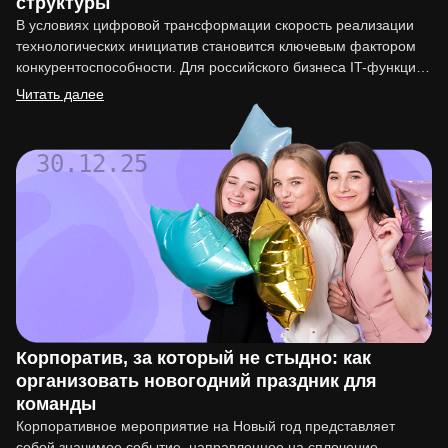
структуры
В условиях цифровой трансформации скорость реализации
технологических инициатив становится ключевым фактором
конкурентоспособности. Для российского бизнеса IT-функция
перестала быть вспомогательной. Она напрямую влияет на
Читать далее
вывод…
30.12.25
Корпоратив, за который не стыдно: как
организовать новогодний праздник для
команды
Корпоративное мероприятие на Новый год представляет
собой значимое событие, направленное на сплочение