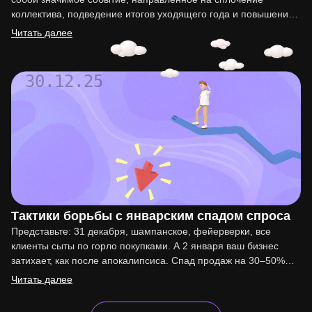
коллектива, подведение итогов уходящего года и повышение
мотивации сотрудников. Организация такого праздника…
Читать далее
30.12.25
Тактики борьбы с январским спадом спроса
Представьте: 31 декабря, шампанское, фейерверки, все
клиенты сыты по горло покупками. А 2 января ваш бизнес
затихает, как после апокалипсиса. Спад продаж на 30–50%…
Читать далее