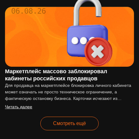
06.08.26
Маркетплейс массово заблокировал
кабинеты российских продавцов
Для продавца на маркетплейсе блокировка личного кабинета
может означать не просто техническое ограничение, а
фактическую остановку бизнеса. Карточки исчезают из
выдачи, реклама перестаёт работать,…
Читать далее
Смотреть ещё