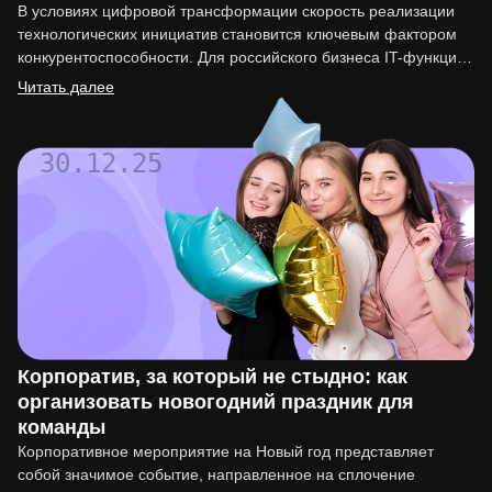
В условиях цифровой трансформации скорость реализации
технологических инициатив становится ключевым фактором
конкурентоспособности. Для российского бизнеса IT-функция
перестала быть вспомогательной. Она напрямую влияет на
Читать далее
вывод…
30.12.25
Корпоратив, за который не стыдно: как
организовать новогодний праздник для
команды
Корпоративное мероприятие на Новый год представляет
собой значимое событие, направленное на сплочение