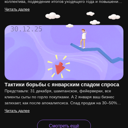
коллектива, подведение итогов уходящего года и повышение
мотивации сотрудников. Организация такого праздника…
Читать далее
30.12.25
Тактики борьбы с январским спадом спроса
Представьте: 31 декабря, шампанское, фейерверки, все
клиенты сыты по горло покупками. А 2 января ваш бизнес
затихает, как после апокалипсиса. Спад продаж на 30–50%…
Читать далее
Смотреть ещё