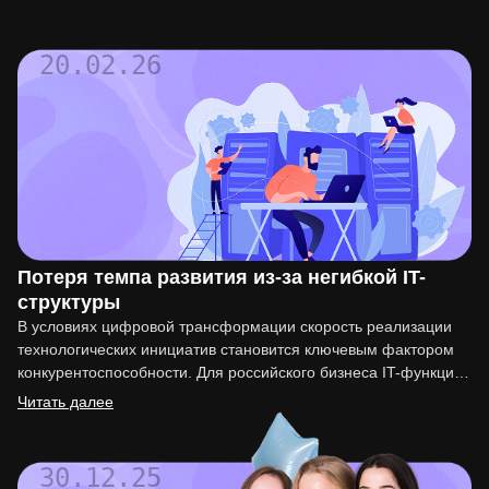
20.02.26
Потеря темпа развития из-за негибкой IT-
структуры
В условиях цифровой трансформации скорость реализации
технологических инициатив становится ключевым фактором
конкурентоспособности. Для российского бизнеса IT-функция
перестала быть вспомогательной. Она напрямую влияет на
Читать далее
вывод…
30.12.25