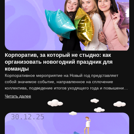
Корпоратив, за который не стыдно: как
организовать новогодний праздник для
команды
Корпоративное мероприятие на Новый год представляет
собой значимое событие, направленное на сплочение
коллектива, подведение итогов уходящего года и повышение
мотивации сотрудников. Организация такого праздника…
Читать далее
30.12.25