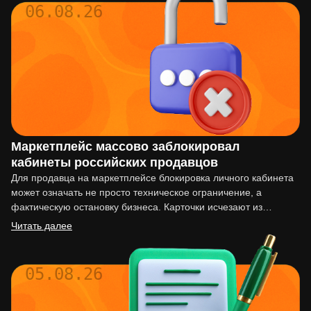
06.08.26
Маркетплейс массово заблокировал
кабинеты российских продавцов
Для продавца на маркетплейсе блокировка личного кабинета
может означать не просто техническое ограничение, а
фактическую остановку бизнеса. Карточки исчезают из
выдачи, реклама перестаёт работать,…
Читать далее
05.08.26