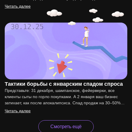
мотивации сотрудников. Организация такого праздника…
Читать далее
30.12.25
Тактики борьбы с январским спадом спроса
Представьте: 31 декабря, шампанское, фейерверки, все
клиенты сыты по горло покупками. А 2 января ваш бизнес
затихает, как после апокалипсиса. Спад продаж на 30–50%…
Читать далее
Смотреть ещё