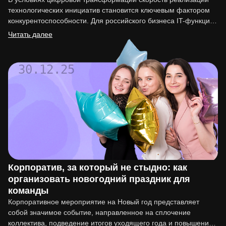
технологических инициатив становится ключевым фактором
конкурентоспособности. Для российского бизнеса IT-функция
перестала быть вспомогательной. Она напрямую влияет на
Читать далее
вывод…
30.12.25
Корпоратив, за который не стыдно: как
организовать новогодний праздник для
команды
Корпоративное мероприятие на Новый год представляет
собой значимое событие, направленное на сплочение
коллектива, подведение итогов уходящего года и повышение