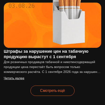
03.08.26
Штрафы за нарушение цен на табачную
продукцию вырастут с 1 сентября
Для розничных продавцов табачной и никотинсодержащей
продукции цена перестаёт быть вопросом только
коммерческого расчёта. С 1 сентября 2026 года за нарушение
ценовых ограничений начнут…
Читать далее
Смотреть ещё