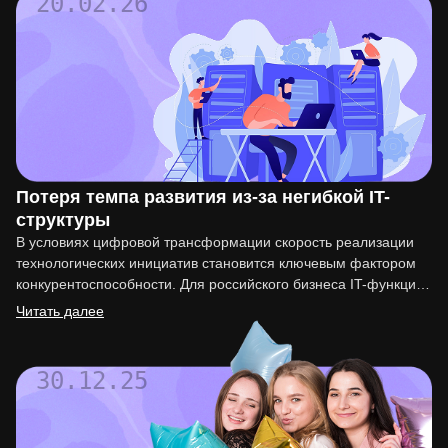
20.02.26
Потеря темпа развития из-за негибкой IT-
структуры
В условиях цифровой трансформации скорость реализации
технологических инициатив становится ключевым фактором
конкурентоспособности. Для российского бизнеса IT-функция
перестала быть вспомогательной. Она напрямую влияет на
Читать далее
вывод…
30.12.25