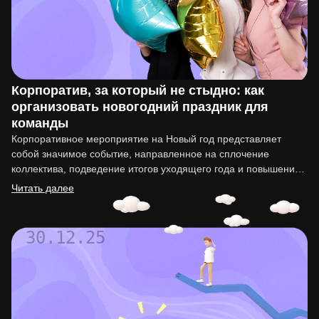
Корпоратив, за который не стыдно: как
организовать новогодний праздник для
команды
Корпоративное мероприятие на Новый год представляет
собой значимое событие, направленное на сплочение
коллектива, подведение итогов уходящего года и повышение
мотивации сотрудников. Организация такого праздника…
Читать далее
30.12.25