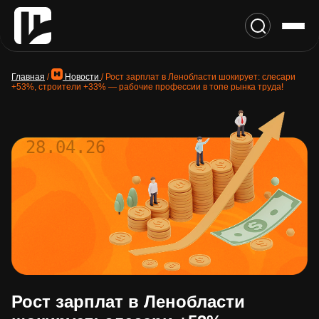
Главная
/
Новости
/
Рост зарплат в Ленобласти шокирует: слесари
+53%, строители +33% — рабочие профессии в топе рынка труда!
28.04.26
Рост зарплат в Ленобласти