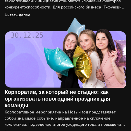
технологических инициатив становится ключевым фактором
конкурентоспособности. Для российского бизнеса IT-функция
перестала быть вспомогательной. Она напрямую влияет на
Читать далее
вывод…
30.12.25
Корпоратив, за который не стыдно: как
организовать новогодний праздник для
команды
Корпоративное мероприятие на Новый год представляет
собой значимое событие, направленное на сплочение
коллектива, подведение итогов уходящего года и повышение
мотивации сотрудников. Организация такого праздника…