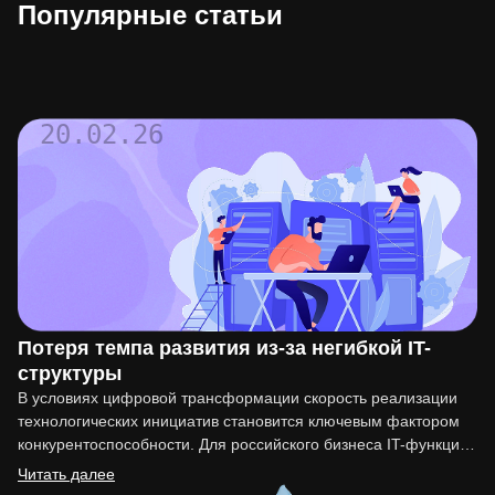
Популярные статьи
20.02.26
Потеря темпа развития из-за негибкой IT-
структуры
В условиях цифровой трансформации скорость реализации
технологических инициатив становится ключевым фактором
конкурентоспособности. Для российского бизнеса IT-функция
перестала быть вспомогательной. Она напрямую влияет на
Читать далее
вывод…