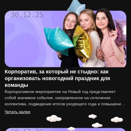
30.12.25
Корпоратив, за который не стыдно: как
организовать новогодний праздник для
команды
Корпоративное мероприятие на Новый год представляет
собой значимое событие, направленное на сплочение
коллектива, подведение итогов уходящего года и повышение
мотивации сотрудников. Организация такого праздника…
Читать далее