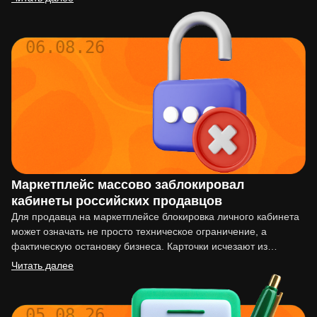
06.08.26
Маркетплейс массово заблокировал
кабинеты российских продавцов
Для продавца на маркетплейсе блокировка личного кабинета
может означать не просто техническое ограничение, а
фактическую остановку бизнеса. Карточки исчезают из
выдачи, реклама перестаёт работать,…
Читать далее
05.08.26