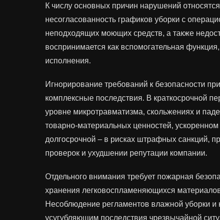
К числу основных причин нарушений относятс
несогласованность графиков уборки с операц
неподходящих моющих средств, а также недост
воспринимается как вспомогательная функция, 
исполнения.
Игнорирование требований к безопасности при
комплексные последствия. В краткосрочной п
уровне микротравматизма, скольжениях и паде
товарно-материальных ценностей, ускоренном 
долгосрочной – в рисках штрафных санкций, п
проверок и ухудшении репутации компании.
Отдельного внимания требует пожарная безопа
хранения легковоспламеняющихся материалов,
Несоблюдение регламентов влажной уборки и к
усугубляющим последствия чрезвычайной ситу