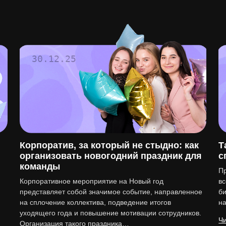
30.12.25
Корпоратив, за который не стыдно: как
Т
организовать новогодний праздник для
с
команды
Пр
Корпоративное мероприятие на Новый год
вс
представляет собой значимое событие, направленное
би
на сплочение коллектива, подведение итогов
н
уходящего года и повышение мотивации сотрудников.
Чи
Организация такого праздника…