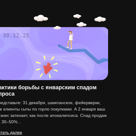
30.12.25
актики борьбы с январским спадом
проса
едставьте: 31 декабря, шампанское, фейерверки,
е клиенты сыты по горло покупками. А 2 января ваш
знес затихает, как после апокалипсиса. Спад продаж
а 30–50%…
тать далее