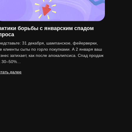
актики борьбы с январским спадом
проса
едставьте: 31 декабря, шампанское, фейерверки,
е клиенты сыты по горло покупками. А 2 января ваш
знес затихает, как после апокалипсиса. Спад продаж
а 30–50%…
тать далее