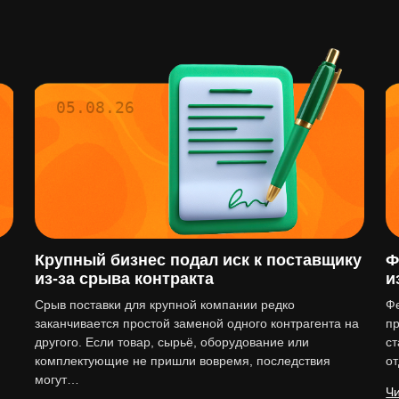
05.08.26
Крупный бизнес подал иск к поставщику
Ф
из-за срыва контракта
и
Срыв поставки для крупной компании редко
Ф
заканчивается простой заменой одного контрагента на
пр
другого. Если товар, сырьё, оборудование или
ст
комплектующие не пришли вовремя, последствия
о
могут…
Чи