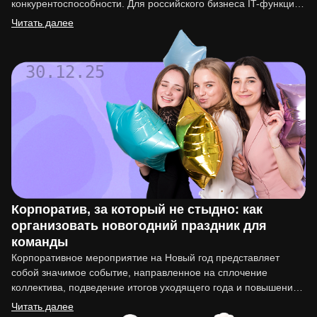
конкурентоспособности. Для российского бизнеса IT-функция
перестала быть вспомогательной. Она напрямую влияет на
Читать далее
вывод…
30.12.25
Корпоратив, за который не стыдно: как
организовать новогодний праздник для
команды
Корпоративное мероприятие на Новый год представляет
собой значимое событие, направленное на сплочение
коллектива, подведение итогов уходящего года и повышение
мотивации сотрудников. Организация такого праздника…
Читать далее