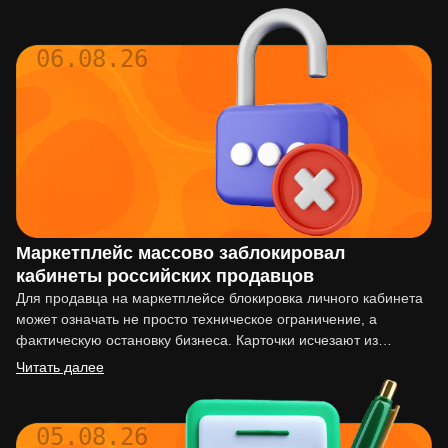
06.08.26
Маркетплейс массово заблокировал
кабинеты российских продавцов
Для продавца на маркетплейсе блокировка личного кабинета
может означать не просто техническое ограничение, а
фактическую остановку бизнеса. Карточки исчезают из
выдачи, реклама перестаёт работать,…
Читать далее
05.08.26