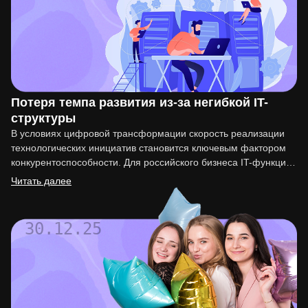
Потеря темпа развития из-за негибкой IT-
структуры
В условиях цифровой трансформации скорость реализации
технологических инициатив становится ключевым фактором
конкурентоспособности. Для российского бизнеса IT-функция
перестала быть вспомогательной. Она напрямую влияет на
Читать далее
вывод…
30.12.25