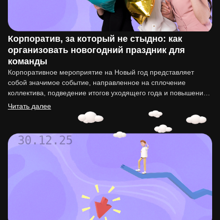
Корпоратив, за который не стыдно: как
организовать новогодний праздник для
команды
Корпоративное мероприятие на Новый год представляет
собой значимое событие, направленное на сплочение
коллектива, подведение итогов уходящего года и повышение
мотивации сотрудников. Организация такого праздника…
Читать далее
30.12.25