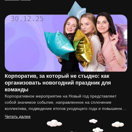
вывод…
30.12.25
Корпоратив, за который не стыдно: как
организовать новогодний праздник для
команды
Корпоративное мероприятие на Новый год представляет
собой значимое событие, направленное на сплочение
коллектива, подведение итогов уходящего года и повышение
мотивации сотрудников. Организация такого праздника…
Читать далее