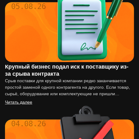
05.08.26
Крупный бизнес подал иск к поставщику из-
за срыва контракта
Срыв поставки для крупной компании редко заканчивается
простой заменой одного контрагента на другого. Если товар,
сырьё, оборудование или комплектующие не пришли
вовремя, последствия могут…
Читать далее
04.08.26