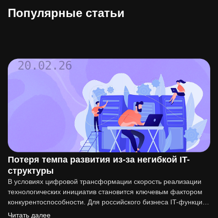
Популярные статьи
20.02.26
Потеря темпа развития из-за негибкой IT-
структуры
В условиях цифровой трансформации скорость реализации
технологических инициатив становится ключевым фактором
конкурентоспособности. Для российского бизнеса IT-функция
перестала быть вспомогательной. Она напрямую влияет на
Читать далее