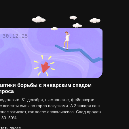
30.12.25
актики борьбы с январским спадом
проса
едставьте: 31 декабря, шампанское, фейерверки,
е клиенты сыты по горло покупками. А 2 января ваш
знес затихает, как после апокалипсиса. Спад продаж
а 30–50%…
тать далее