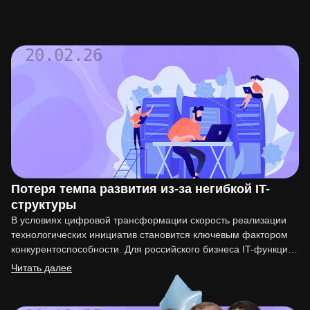
20.02.26
Потеря темпа развития из-за негибкой IT-
структуры
В условиях цифровой трансформации скорость реализации
технологических инициатив становится ключевым фактором
конкурентоспособности. Для российского бизнеса IT-функция
перестала быть вспомогательной. Она напрямую влияет на
Читать далее
вывод…