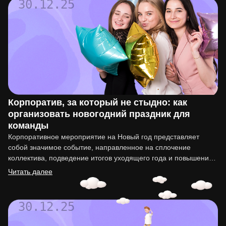
30.12.25
Корпоратив, за который не стыдно: как
организовать новогодний праздник для
команды
Корпоративное мероприятие на Новый год представляет
собой значимое событие, направленное на сплочение
коллектива, подведение итогов уходящего года и повышение
мотивации сотрудников. Организация такого праздника…
Читать далее
30.12.25