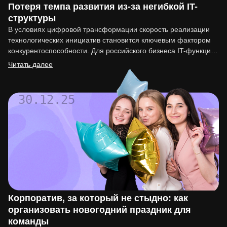
Потеря темпа развития из-за негибкой IT-
структуры
В условиях цифровой трансформации скорость реализации
технологических инициатив становится ключевым фактором
конкурентоспособности. Для российского бизнеса IT-функция
перестала быть вспомогательной. Она напрямую влияет на
Читать далее
вывод…
30.12.25
Корпоратив, за который не стыдно: как
организовать новогодний праздник для
команды