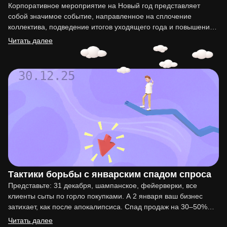
Корпоративное мероприятие на Новый год представляет
собой значимое событие, направленное на сплочение
коллектива, подведение итогов уходящего года и повышение
мотивации сотрудников. Организация такого праздника…
Читать далее
30.12.25
Тактики борьбы с январским спадом спроса
Представьте: 31 декабря, шампанское, фейерверки, все
клиенты сыты по горло покупками. А 2 января ваш бизнес
затихает, как после апокалипсиса. Спад продаж на 30–50%…
Читать далее