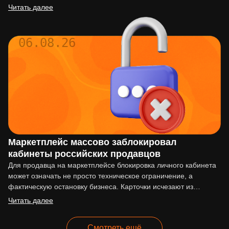
действовать по…
Читать далее
06.08.26
Маркетплейс массово заблокировал
кабинеты российских продавцов
Для продавца на маркетплейсе блокировка личного кабинета
может означать не просто техническое ограничение, а
фактическую остановку бизнеса. Карточки исчезают из
выдачи, реклама перестаёт работать,…
Читать далее
Смотреть ещё