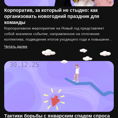
Корпоратив, за который не стыдно: как
организовать новогодний праздник для
команды
Корпоративное мероприятие на Новый год представляет
собой значимое событие, направленное на сплочение
коллектива, подведение итогов уходящего года и повышение
мотивации сотрудников. Организация такого праздника…
Читать далее
30.12.25
Тактики борьбы с январским спадом спроса