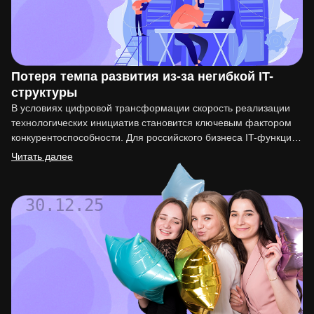
Потеря темпа развития из-за негибкой IT-
структуры
В условиях цифровой трансформации скорость реализации
технологических инициатив становится ключевым фактором
конкурентоспособности. Для российского бизнеса IT-функция
перестала быть вспомогательной. Она напрямую влияет на
Читать далее
вывод…
30.12.25