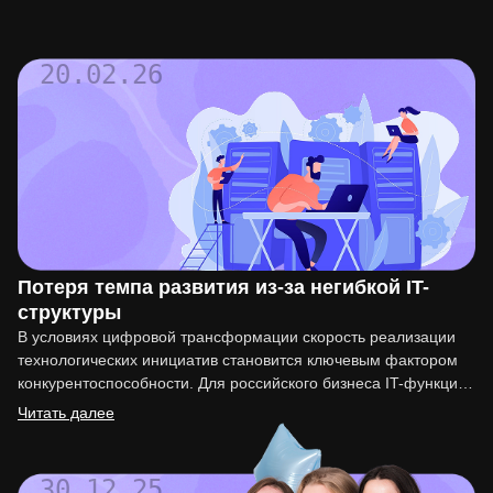
20.02.26
Потеря темпа развития из-за негибкой IT-
структуры
В условиях цифровой трансформации скорость реализации
технологических инициатив становится ключевым фактором
конкурентоспособности. Для российского бизнеса IT-функция
перестала быть вспомогательной. Она напрямую влияет на
Читать далее
вывод…
30.12.25