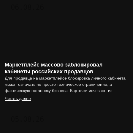
06.08.26
Маркетплейс массово заблокировал
кабинеты российских продавцов
Для продавца на маркетплейсе блокировка личного кабинета
может означать не просто техническое ограничение, а
фактическую остановку бизнеса. Карточки исчезают из
выдачи, реклама перестаёт работать,…
Читать далее
05.08.26