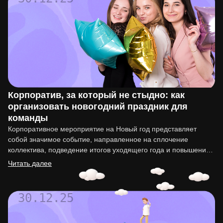
Корпоратив, за который не стыдно: как
организовать новогодний праздник для
команды
Корпоративное мероприятие на Новый год представляет
собой значимое событие, направленное на сплочение
коллектива, подведение итогов уходящего года и повышение
мотивации сотрудников. Организация такого праздника…
Читать далее
30.12.25