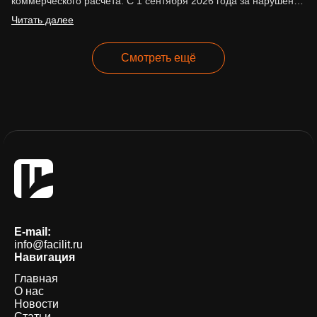
коммерческого расчёта. С 1 сентября 2026 года за нарушение
ценовых ограничений начнут…
Читать далее
Смотреть ещё
E-mail:
info@facilit.ru
Навигация
Главная
О нас
Новости
Статьи