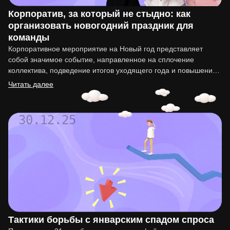
Корпоратив, за который не стыдно: как
организовать новогодний праздник для
команды
Корпоративное мероприятие на Новый год представляет
собой значимое событие, направленное на сплочение
коллектива, подведение итогов уходящего года и повышение
мотивации сотрудников. Организация такого праздника…
Читать далее
30.12.25
Тактики борьбы с январским спадом спроса