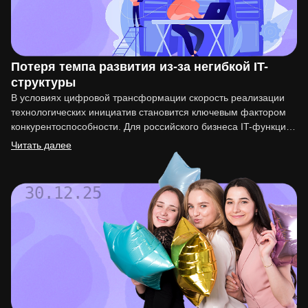
Потеря темпа развития из-за негибкой IT-
структуры
В условиях цифровой трансформации скорость реализации
технологических инициатив становится ключевым фактором
конкурентоспособности. Для российского бизнеса IT-функция
перестала быть вспомогательной. Она напрямую влияет на
Читать далее
вывод…
30.12.25