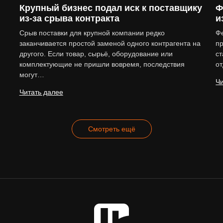
Крупный бизнес подал иск к поставщику
Ф
из-за срыва контракта
и
Срыв поставки для крупной компании редко
Ф
заканчивается простой заменой одного контрагента на
пр
другого. Если товар, сырьё, оборудование или
ст
комплектующие не пришли вовремя, последствия
о
могут…
Чи
Читать далее
Смотреть ещё