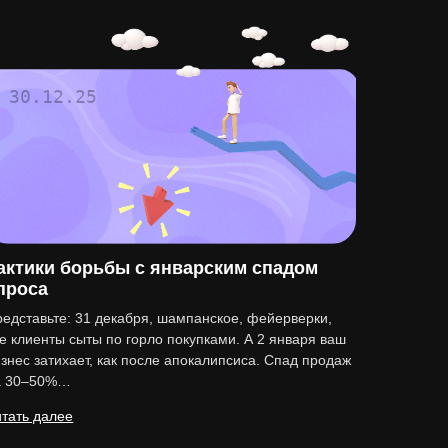
30.12.25
актики борьбы с январским спадом
проса
едставьте: 31 декабря, шампанское, фейерверки,
е клиенты сыты по горло покупками. А 2 января ваш
знес затихает, как после апокалипсиса. Спад продаж
а 30–50%…
тать далее