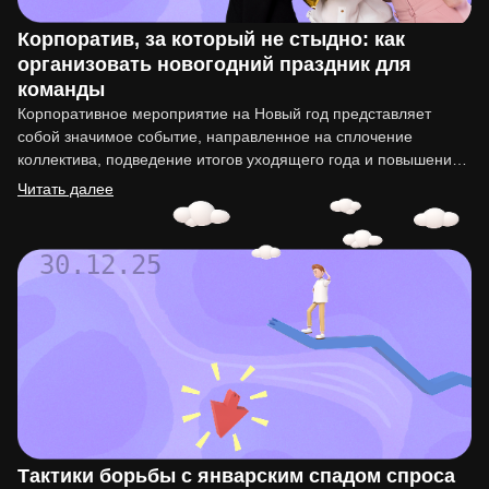
Корпоратив, за который не стыдно: как
организовать новогодний праздник для
команды
Корпоративное мероприятие на Новый год представляет
собой значимое событие, направленное на сплочение
коллектива, подведение итогов уходящего года и повышение
мотивации сотрудников. Организация такого праздника…
Читать далее
30.12.25
Тактики борьбы с январским спадом спроса