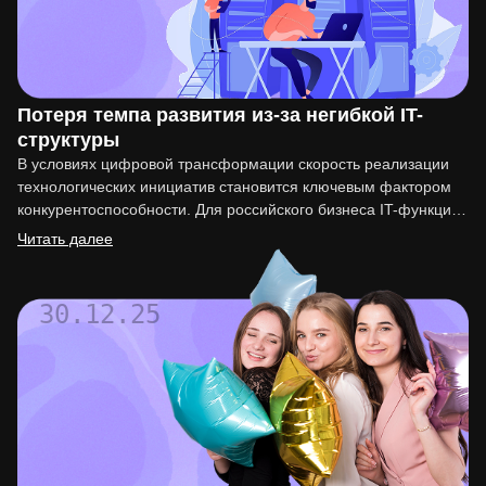
Потеря темпа развития из-за негибкой IT-
структуры
В условиях цифровой трансформации скорость реализации
технологических инициатив становится ключевым фактором
конкурентоспособности. Для российского бизнеса IT-функция
перестала быть вспомогательной. Она напрямую влияет на
Читать далее
вывод…
30.12.25