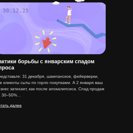
30.12.25
актики борьбы с январским спадом
проса
едставьте: 31 декабря, шампанское, фейерверки,
е клиенты сыты по горло покупками. А 2 января ваш
знес затихает, как после апокалипсиса. Спад продаж
а 30–50%…
тать далее