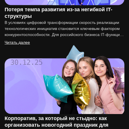
Потеря темпа развития из-за негибкой IT-
структуры
В условиях цифровой трансформации скорость реализации
технологических инициатив становится ключевым фактором
конкурентоспособности. Для российского бизнеса IT-функция
перестала быть вспомогательной. Она напрямую влияет на
Читать далее
вывод…
30.12.25
Корпоратив, за который не стыдно: как
организовать новогодний праздник для