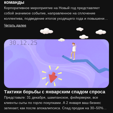
команды
Корпоративное мероприятие на Новый год представляет
собой значимое событие, направленное на сплочение
коллектива, подведение итогов уходящего года и повышение
мотивации сотрудников. Организация такого праздника…
Читать далее
30.12.25
Тактики борьбы с январским спадом спроса
Представьте: 31 декабря, шампанское, фейерверки, все
клиенты сыты по горло покупками. А 2 января ваш бизнес
затихает, как после апокалипсиса. Спад продаж на 30–50%…