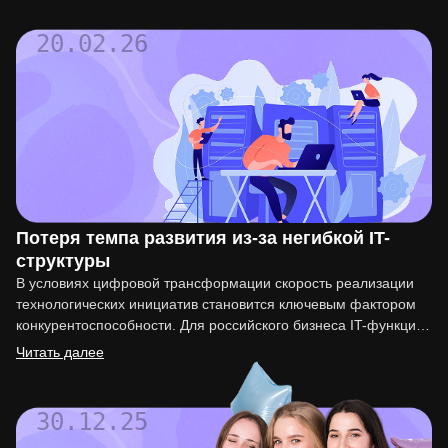
20.02.26
Потеря темпа развития из-за негибкой IT-
структуры
В условиях цифровой трансформации скорость реализации
технологических инициатив становится ключевым фактором
конкурентоспособности. Для российского бизнеса IT-функция
перестала быть вспомогательной. Она напрямую влияет на
Читать далее
вывод…
30.12.25