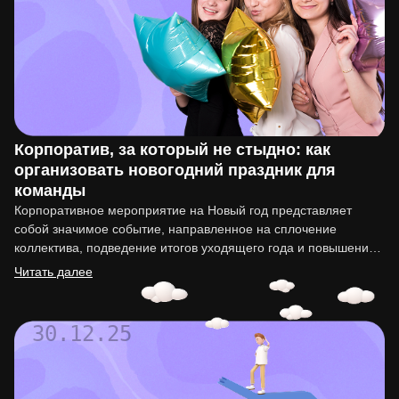
Корпоратив, за который не стыдно: как
организовать новогодний праздник для
команды
Корпоративное мероприятие на Новый год представляет
собой значимое событие, направленное на сплочение
коллектива, подведение итогов уходящего года и повышение
мотивации сотрудников. Организация такого праздника…
Читать далее
30.12.25