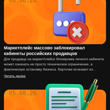
06.08.26
Маркетплейс массово заблокировал
кабинеты российских продавцов
Для продавца на маркетплейсе блокировка личного кабинета
может означать не просто техническое ограничение, а
фактическую остановку бизнеса. Карточки исчезают из
выдачи, реклама перестаёт работать,…
Читать далее
05.08.26