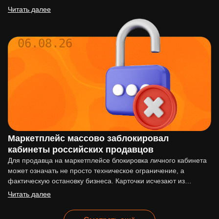
действовать по…
Читать далее
06.08.26
Маркетплейс массово заблокировал
кабинеты российских продавцов
Для продавца на маркетплейсе блокировка личного кабинета
может означать не просто техническое ограничение, а
фактическую остановку бизнеса. Карточки исчезают из
выдачи, реклама перестаёт работать,…
Читать далее