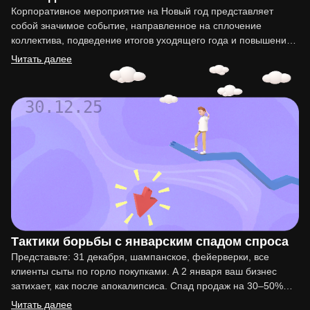
Корпоративное мероприятие на Новый год представляет
собой значимое событие, направленное на сплочение
коллектива, подведение итогов уходящего года и повышение
мотивации сотрудников. Организация такого праздника…
Читать далее
30.12.25
Тактики борьбы с январским спадом спроса
Представьте: 31 декабря, шампанское, фейерверки, все
клиенты сыты по горло покупками. А 2 января ваш бизнес
затихает, как после апокалипсиса. Спад продаж на 30–50%…
Читать далее