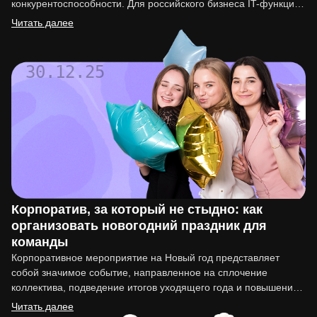
конкурентоспособности. Для российского бизнеса IT-функция
перестала быть вспомогательной. Она напрямую влияет на
Читать далее
вывод…
30.12.25
Корпоратив, за который не стыдно: как
организовать новогодний праздник для
команды
Корпоративное мероприятие на Новый год представляет
собой значимое событие, направленное на сплочение
коллектива, подведение итогов уходящего года и повышение
мотивации сотрудников. Организация такого праздника…
Читать далее