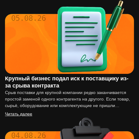
05.08.26
Крупный бизнес подал иск к поставщику из-
за срыва контракта
Срыв поставки для крупной компании редко заканчивается
простой заменой одного контрагента на другого. Если товар,
сырьё, оборудование или комплектующие не пришли
вовремя, последствия могут…
Читать далее
04.08.26