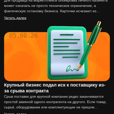
Для продавца на маркетплейсе блокировка личного кабинета
может означать не просто техническое ограничение, а
фактическую остановку бизнеса. Карточки исчезают из
выдачи, реклама перестаёт работать,…
Читать далее
05.08.26
Крупный бизнес подал иск к поставщику из-
за срыва контракта
Срыв поставки для крупной компании редко заканчивается
простой заменой одного контрагента на другого. Если товар,
сырьё, оборудование или комплектующие не пришли
вовремя, последствия могут…
Читать далее