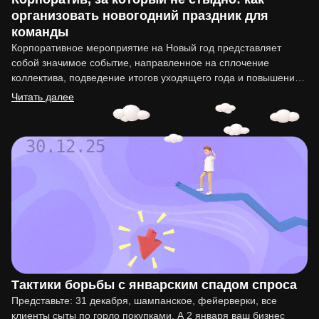
организовать новогодний праздник для
команды
Корпоративное мероприятие на Новый год представляет
собой значимое событие, направленное на сплочение
коллектива, подведение итогов уходящего года и повышение
мотивации сотрудников. Организация такого праздника…
Читать далее
30.12.25
Тактики борьбы с январским спадом спроса
Представьте: 31 декабря, шампанское, фейерверки, все
клиенты сыты по горло покупками. А 2 января ваш бизнес