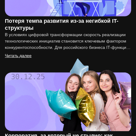
Потеря темпа развития из-за негибкой IT-
структуры
В условиях цифровой трансформации скорость реализации
технологических инициатив становится ключевым фактором
конкурентоспособности. Для российского бизнеса IT-функция
перестала быть вспомогательной. Она напрямую влияет на
Читать далее
вывод…
30.12.25
Корпоратив, за который не стыдно: как