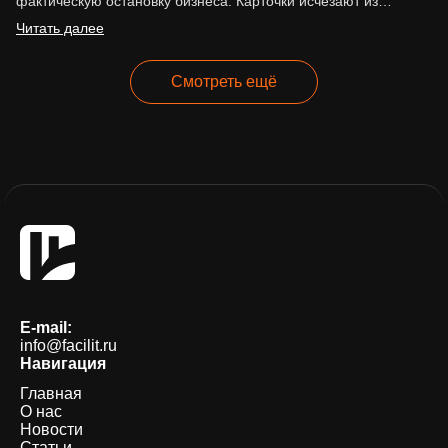
фактическую остановку бизнеса. Карточки исчезают из
выдачи, реклама перестаёт работать,…
Читать далее
Смотреть ещё
E-mail:
info@facilit.ru
Навигация
Главная
О нас
Новости
Статьи