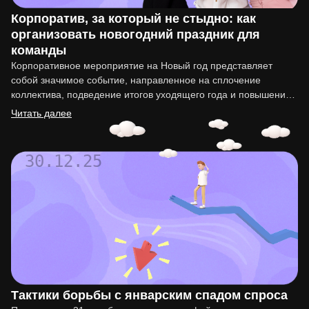
Корпоратив, за который не стыдно: как
организовать новогодний праздник для
команды
Корпоративное мероприятие на Новый год представляет
собой значимое событие, направленное на сплочение
коллектива, подведение итогов уходящего года и повышение
мотивации сотрудников. Организация такого праздника…
Читать далее
30.12.25
Тактики борьбы с январским спадом спроса