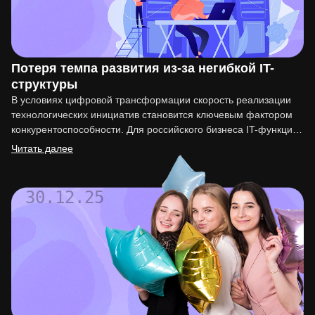
Потеря темпа развития из-за негибкой IT-
структуры
В условиях цифровой трансформации скорость реализации
технологических инициатив становится ключевым фактором
конкурентоспособности. Для российского бизнеса IT-функция
перестала быть вспомогательной. Она напрямую влияет на
Читать далее
вывод…
30.12.25