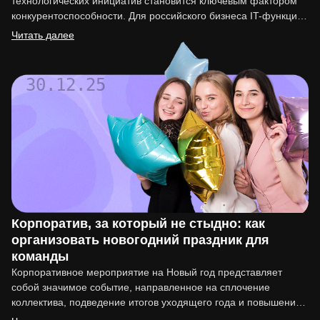
технологических инициатив становится ключевым фактором
конкурентоспособности. Для российского бизнеса IT-функция
перестала быть вспомогательной. Она напрямую влияет на
Читать далее
вывод…
30.12.25
Корпоратив, за который не стыдно: как
организовать новогодний праздник для
команды
Корпоративное мероприятие на Новый год представляет
собой значимое событие, направленное на сплочение
коллектива, подведение итогов уходящего года и повышение
мотивации сотрудников. Организация такого праздника…