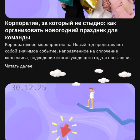
Корпоратив, за который не стыдно: как
организовать новогодний праздник для
команды
Корпоративное мероприятие на Новый год представляет
собой значимое событие, направленное на сплочение
коллектива, подведение итогов уходящего года и повышение
мотивации сотрудников. Организация такого праздника…
Читать далее
30.12.25