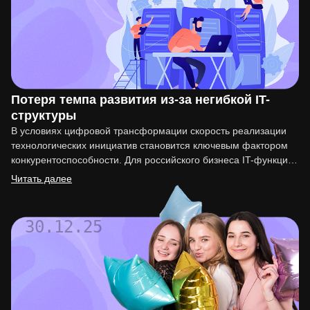
Потеря темпа развития из-за негибкой IT-
структуры
В условиях цифровой трансформации скорость реализации
технологических инициатив становится ключевым фактором
конкурентоспособности. Для российского бизнеса IT-функция
перестала быть вспомогательной. Она напрямую влияет на
Читать далее
вывод…
30.12.25