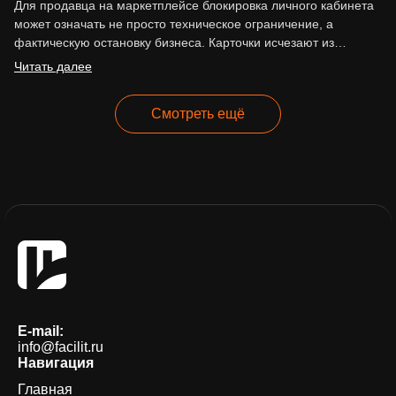
Для продавца на маркетплейсе блокировка личного кабинета
может означать не просто техническое ограничение, а
фактическую остановку бизнеса. Карточки исчезают из
выдачи, реклама перестаёт работать,…
Читать далее
Смотреть ещё
E-mail:
info@facilit.ru
Навигация
Главная