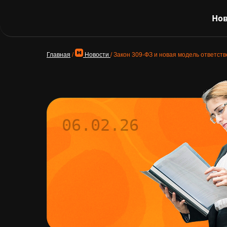
Нов
Главная
/
Новости
/
Закон 309-ФЗ и новая модель ответств
06.02.26