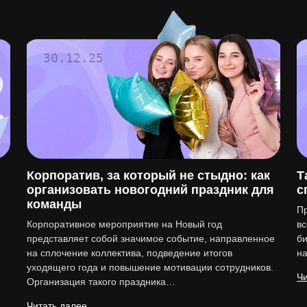
30.12.25
Корпоратив, за который не стыдно: как
Т
организовать новогодний праздник для
с
команды
Пр
Корпоративное мероприятие на Новый год
вс
представляет собой значимое событие, направленное
би
на сплочение коллектива, подведение итогов
н
уходящего года и повышение мотивации сотрудников.
Чи
Организация такого праздника…
Читать далее