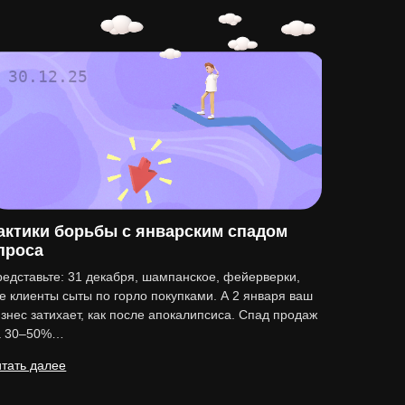
30.12.25
актики борьбы с январским спадом
проса
едставьте: 31 декабря, шампанское, фейерверки,
е клиенты сыты по горло покупками. А 2 января ваш
знес затихает, как после апокалипсиса. Спад продаж
а 30–50%…
тать далее