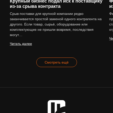
Крупный бизнес подал иск к поставщику
Ф
из-за срыва контракта
и
Срыв поставки для крупной компании редко
Ф
заканчивается простой заменой одного контрагента на
пр
другого. Если товар, сырьё, оборудование или
ст
комплектующие не пришли вовремя, последствия
о
могут…
Чи
Читать далее
Смотреть ещё